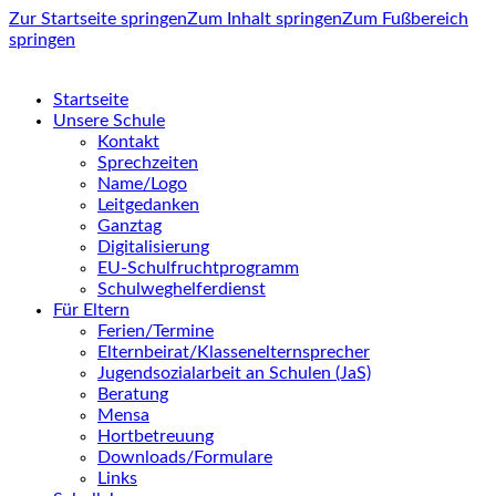
Zur Startseite springen
Zum Inhalt springen
Zum Fußbereich
springen
Startseite
Unsere Schule
Kontakt
Sprechzeiten
Name/Logo
Leitgedanken
Ganztag
Digitalisierung
EU-Schulfruchtprogramm
Schulweghelferdienst
Für Eltern
Ferien/Termine
Elternbeirat/Klassenelternsprecher
Jugendsozialarbeit an Schulen (JaS)
Beratung
Mensa
Hortbetreuung
Downloads/Formulare
Links