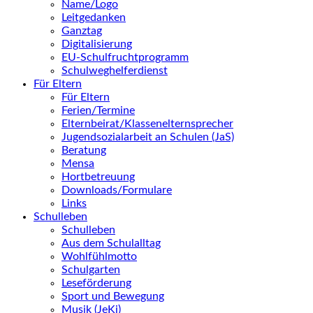
Name/Logo
Leitgedanken
Ganztag
Digitalisierung
EU-Schulfruchtprogramm
Schulweghelferdienst
Für Eltern
Für Eltern
Ferien/Termine
Elternbeirat/Klassenelternsprecher
Jugendsozialarbeit an Schulen (JaS)
Beratung
Mensa
Hortbetreuung
Downloads/Formulare
Links
Schulleben
Schulleben
Aus dem Schulalltag
Wohlfühlmotto
Schulgarten
Leseförderung
Sport und Bewegung
Musik (JeKi)